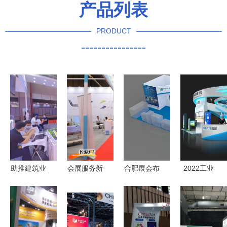
产品列表
PRODUCT
----------------
助推建筑业
会展服务新
合肥展会布
2022工业
转型升级
风向 走进
展搭建与展
博览会搭建
墨点狗亮相
2018国际
台设计搭建
布展 匠心
广东新型建
康复辅助器
全攻略 专
雕琢工业与