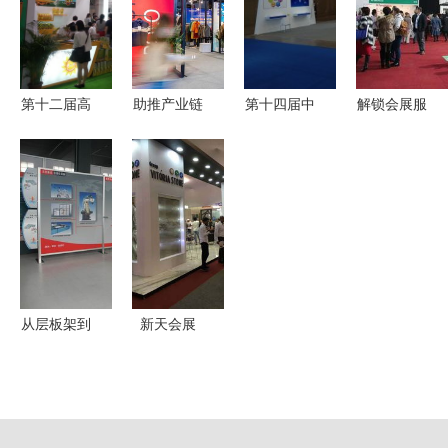
筑工业化展
具产业与服
业会展服务
科技的视觉
务博览会暨
提升品牌影
盛宴
国际福祉博
响力
览会
第十二届高
助推产业链
第十四届中
解锁会展服
端食用油展
对接，中国
国南京软博
务新体验
览会 千载
国际服装服
会 会展服
一站式展会
醇香，东方
饰博览会开
务的卓越典
解决方案助
健康之道
幕 会展服
范与创新实
力企业高效
务升级赋能
践
参展
行业协同
从层板架到
新天会展
全案搭建
连接全球商
北部新区迈
机的专业桥
博广告如何
梁
定义特装标