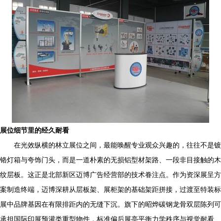
展位细节里的经久耐看
在光效纵横的林立展位之间，最能唤醒专业观众兴趣的，往往不是镀
铬灯箱与夸饰门头，而是一道朴素的无损铝型材架路、一段非目接触的木
纹层板。这正是北部新区迈博广告经营部的技术眷注点。作为资深展呈方
案制造终端，迈博深耕从层板架、展柜架的基础架距拼接，过渡至特装标
展中品牌基因在有限排距内的无缝下沉。旗下的昭烨碳钢龙骨双层陈列可
承担国际印展预灌类重型物件，标准偏后展亭平衡力学秩序与视觉耐看