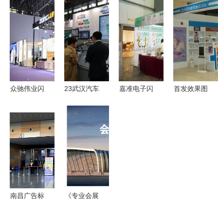
之美赋能品
的匠心之道
么更好路径
键要素
牌与节庆活
——深圳办
迁移
动
公家具与会
展魅力
众驰伟业闪
23武汉汽车
嘉准电子闪
首发效果图
耀CACLP
线束展会圆
耀厚街国际
景程展示·
第二十三届
满落幕，多
橡塑胶及包
展场展厅设
中国国际检
家名企携创
装展 传感
计与搭建施
验医学暨输
新成果亮相
器新技术引
工一站式服
血仪器试剂
领行业新动
务
博览会创新
态
引领未来
南昌广告标
《专业会展
识及LED照
服务 连接