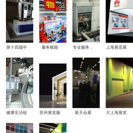
第十四届中
服务赋能
专业服务，
上海展览展
国(南京)国
智启未来
品质保障
示公司的全
际软件产品
中海物业亮
深圳市深港
方位服务
和信息服务
相第三届中
大金空调售
商场酒店活
交易博览会
国国际物业
后维修服务
动与户外设
数字新引
管理产业博
中心，您值
计的专业搭
擎，赋能产
览会
得信赖的会
建及高清图
业未来
展服务伙伴
片展示——
健康生活链
苏州展览服
新天会展
大上海展览
以圣骑士展
企业齐聚链
务信息 一
专业国内国
服务 思创
览工厂为例
博会，集中
站式获取最
际展会服务
会展，更专