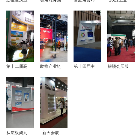
助推建筑业
会展服务新
合肥展会布
2022工业
转型升级
风向 走进
展搭建与展
博览会搭建
墨点狗亮相
2018国际
台设计搭建
布展 匠心
广东新型建
康复辅助器
全攻略 专
雕琢工业与
筑工业化展
具产业与服
业会展服务
科技的视觉
务博览会暨
提升品牌影
盛宴
国际福祉博
响力
览会
第十二届高
助推产业链
第十四届中
解锁会展服
端食用油展
对接，中国
国南京软博
务新体验
览会 千载
国际服装服
会 会展服
一站式展会
醇香，东方
饰博览会开
务的卓越典
解决方案助
健康之道
幕 会展服
范与创新实
力企业高效
务升级赋能
践
参展
行业协同
从层板架到
新天会展