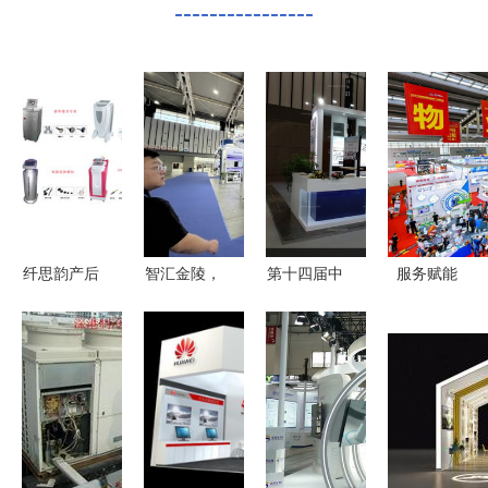
----------------
纤思韵产后
智汇金陵，
第十四届中
服务赋能
服务中心产
数创未来
国(南京)国
智启未来
品全览与专
——2023
际软件产品
中海物业亮
业会展服务
中国（南
和信息服务
相第三届中
体验
京）国际软
交易博览会
国国际物业
件产品和信
数字新引
管理产业博
息服务交易
擎，赋能产
览会