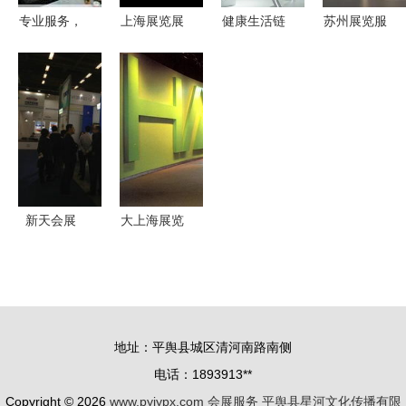
博览会引领
业未来
专业服务，
上海展览展
健康生活链
苏州展览服
产业发展新
品质保障
示公司的全
企业齐聚链
务信息 一
风向
深圳市深港
方位服务
博会，集中
站式获取最
大金空调售
商场酒店活
展示新技
新会展资讯
后维修服务
动与户外设
术、新产
与专业服务
中心，您值
计的专业搭
品、新服务
得信赖的会
建及高清图
展服务伙伴
片展示——
新天会展
大上海展览
以圣骑士展
专业国内国
服务 思创
览工厂为例
际展会服务
会展，更专
商，助力企
业的全方位
业拓展全球
合作伙伴
地址：平舆县城区清河南路南侧
商机
电话：1893913**
Copyright © 2026
www.pyjypx.com
会展服务
平舆县星河文化传播有限